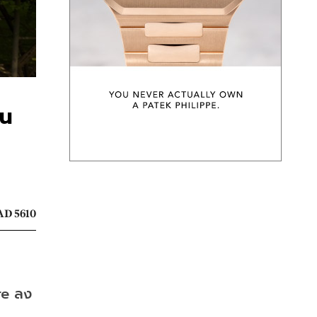
ใน
D 5610
re ลง