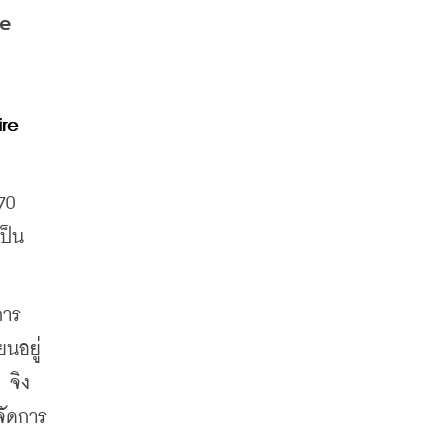
e 
re 
0 
เป็น
การ
นอยู่
จิง 
จัดการ