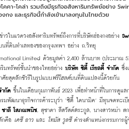
ยโคคา-โคล่า รวมถึงมีธุรกิจอสังหาริมทรัพย์อย่าง Swir
่องกง และธุรกิจนี้กำลังเข้ามาลงทุนในไทยด้วย
าวในแวดวงอสังหาริมทรัพย์ถึงการที่บริษัทฮ่องกงอย่าง 
Swi
0% บนที่ดินทำเลทองของกรุงเทพฯ อย่าง ถ.วิทยุ
ernational Limited ด้วยมูลค่า 2,400 ล้านบาท (ประมาณ 57
าริมทรัพย์ชั้นนำของไทยอย่าง 
บริษัท ซิตี้ เรียลตี้ จำกัด
 ซึ่ง
อาศัยสุดลักชัวรีในรูปแบบ
ฟรีโฮลด์
บนที่ดินแปลงนี้ด้วยกัน
จำกัด
 ขึ้นในเดือนกุมภาพันธ์ 2023 เพื่อทำหน้าที่ในการดูแล
พัฒนาธุรกิจการค้าระบุว่า ‘ซิตี้ ไดนามิค’ มีทุนจดทะเบีย
 
ชาลี โสภณพนิช
, สุชาดา ลีสวัสด์ตระกูล, นางสาวหม่า สก 
ักคือ 
เคซี อาว
 และ 
โทมัส วูลซี
 ดำรงตำแหน่งกรรมการผู้