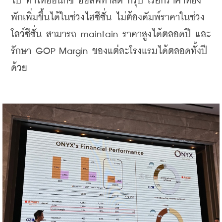
ไป ทำให้ออนิกซ์ ฮอสพิทาลิตี้ กรุ๊ป เรียกราคาห้อง
พักเพิ่มขึ้นได้ในช่วงไฮซีซั่น ไม่ต้องดัมพ์ราคาในช่วง
โลว์ซีซั่น สามารถ maintain ราคาสูงได้ตลอดปี และ
รักษา GOP Margin ของแต่ละโรงแรมได้ตลอดทั้งปี
ด้วย