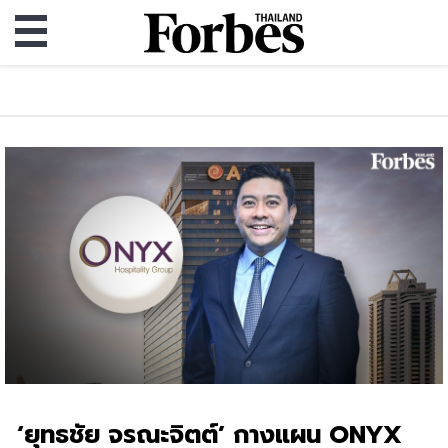
‘ยุทธชัย จรณะจิตต์’ กางแผน ONYX