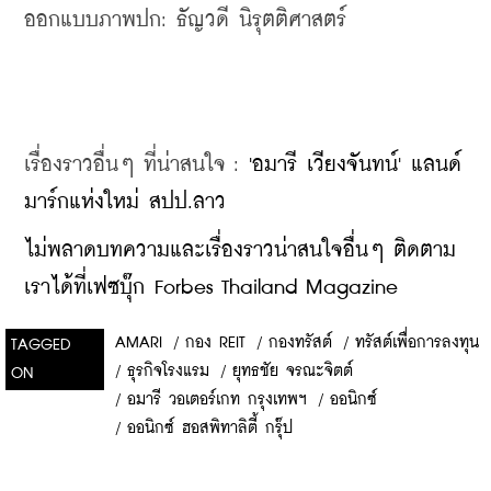
ออกแบบภาพปก: ธัญวดี นิรุตติศาสตร์
เรื่องราวอื่นๆ ที่น่าสนใจ : 
'อมารี เวียงจันทน์' แลนด์
มาร์กแห่งใหม่ สปป.ลาว
ไม่พลาดบทความและเรื่องราวน่าสนใจอื่นๆ ติดตาม
เราได้ที่เฟซบุ๊ก Forbes Thailand Magazine
AMARI
/
กอง REIT
/
กองทรัสต์
/
ทรัสต์เพื่อการลงทุน
TAGGED
/
ธุรกิจโรงแรม
/
ยุทธชัย จรณะจิตต์
ON
/
อมารี วอเตอร์เกท กรุงเทพฯ
/
ออนิกซ์
/
ออนิกซ์ ฮอสพิทาลิตี้ กรุ๊ป