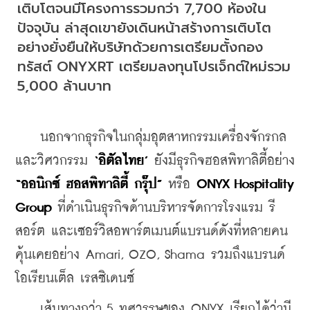
เติบโตจนมีโครงการรวมกว่า 7,700 ห้องใน
ปัจจุบัน ล่าสุดเขายังเดินหน้าสร้างการเติบโต
อย่างยั่งยืนให้บริษัทด้วยการเตรียมตั้งกอง
ทรัสต์ ONYXRT เตรียมลงทุนโปรเจ็กต์ใหม่รวม 
5,000 ล้านบาท
    นอกจากธุรกิจในกลุ่มอุตสาหกรรมเครื่องจักรกล
และวิศวกรรม 
‘อิตัลไทย’
 ยังมีธุรกิจฮอสพิทาลิตี้อย่าง 
“ออนิกซ์ ฮอสพิทาลิตี้ กรุ๊ป”
 หรือ 
ONYX Hospitality 
Group
 ที่ดำเนินธุรกิจด้านบริหารจัดการโรงแรม รี
สอร์ต และเซอร์วิสอพาร์ตเมนต์แบรนด์ดังที่หลายคน
คุ้นเคยอย่าง Amari, OZO, Shama รวมถึงแบรนด์
โอเรียนเต็ล เรสซิเดนซ์
    เส้นทางกว่า 5 ทศวรรษของ ONYX เรียกได้ว่ามี