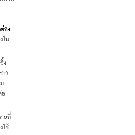
กท่อง
องใน
้ง 
้ชาว
าม
ต่อ
านที่
งใช้