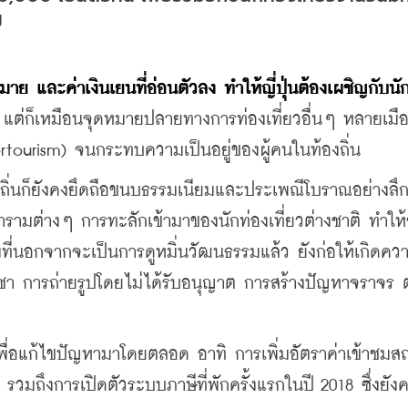
ป
ย และค่าเงินเยนที่อ่อนตัวลง ทำให้ญี่ปุ่นต้องเผชิญกับนั
 แต่ก็เหมือนจุดหมายปลายทางการท่องเที่ยวอื่นๆ หลายเมื
vertourism) จนกระทบความเป็นอยู่ของผู้คนในท้องถิ่น
องถิ่นก็ยังคงยึดถือขนบธรรมเนียมและประเพณีโบราณอย่างลึกซึ
รามต่างๆ การทะลักเข้ามาของนักท่องเที่ยวต่างชาติ ทำให
ี่นอกจากจะเป็นการดูหมิ่นวัฒนธรรมแล้ว ยังก่อให้เกิดคว
อิชา การถ่ายรูปโดยไม่ได้รับอนุญาต การสร้างปัญหาจราจร 
ื่อแก้ไขปัญหามาโดยตลอด อาทิ การเพิ่มอัตราค่าเข้าชมสถ
ัก รวมถึงการเปิดตัวระบบภาษีที่พักครั้งแรกในปี 2018 ซึ่งยังค