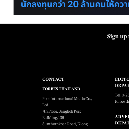
Sign up 
CONTACT
EDIT
DEPA
FORBES THAILAND
Tel. 0-2
Post International Media Co.,
forbest
Ltd.
7th Floor, Bangkok Post
ADVE
Building, 136
DEPA
Sunthornkosa Road, Klong