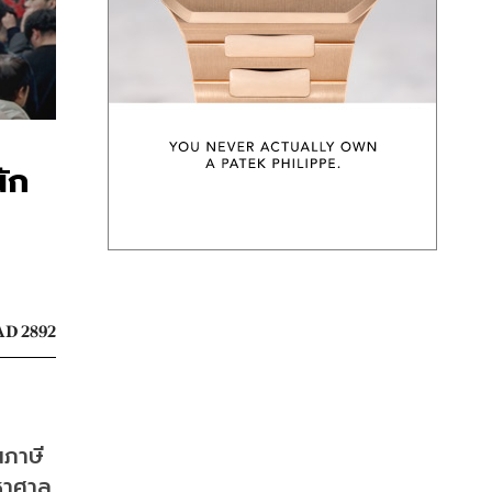
ัก
D 2892
นภาษี
หาศาล 