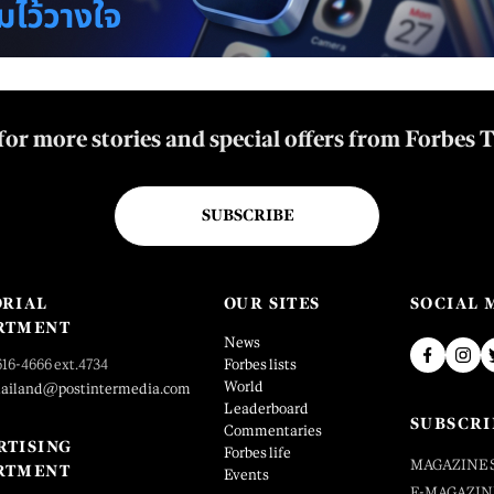
for more stories and special offers from Forbes 
SUBSCRIBE
ORIAL
OUR SITES
SOCIAL 
RTMENT
News
616-4666 ext.4734
Forbes lists
World
hailand@postintermedia.com
Leaderboard
SUBSCRI
Commentaries
RTISING
Forbes life
MAGAZINE 
RTMENT
Events
E-MAGAZIN