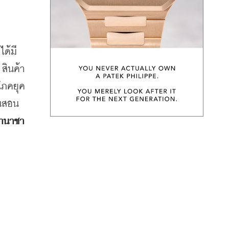
ได้มี
สินค้า
โภคยุค
ยนสอน
นานาชา