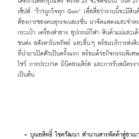
โดยงานสหกรุ๊ปแฟร์
ครั้งที่
 23 
จะจัดขึ้นใน
วันที่
 27
เซ็ปต์
 “
ว้าวถูกใจทุก
 Gen” 
เพื่อสื่อว่างานนี้จะมีสินค
ต้องการของคนทุกเจเนอเรชั่น
มาจัดแสดงและจำหน
กระเป๋า
เครื่องสำอาง
อุปกรณ์กีฬา
สินค้าแม่และเด
ขนส่ง
อสังหาริมทรัพย์
และอื่นๆ
พร้อมบริการส่งสิน
ที่นำมาเปิดตัวเป็นครั้งแรก
พร้อมด้วยกิจกรรมพิเศษ
โชว์
การประกวด
มินิคอนเสิร์ต
และการรับสมัครงา
เป็นต้น
บุณยสิทธิ์ โชควัฒนา ตำนานสารพัดค้าสู่อาณ