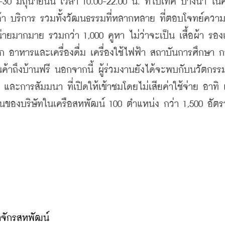
-30 
มิถุนายนนี้
เวลา
 10.00-22.00 
น
. 
ที่ไบเทค
บางนา
ใน
้า
บริการ
รวมทั้งวัฒนธรรมที่หลากหลาย
ที่ตอบโจทย์ควา
่ายมากมาย
รวมกว่า
 1,000 
คูหา
ไม่ว่าจะเป็น
เสื้อผ้า
รองเ
็ก
อาหารและเครื่องดื่ม
เครื่องใช้ไฟฟ้า
สถาบันการศึกษา
ก
ค้าถึงบ้านฟรี
นอกจากนี้
ผู้ร่วมงานยังได้จะพบกับนวัตกรร
และการสัมมนา
ที่เปิดให้เข้าชมโดยไม่เสียค่าใช้จ่าย
อาทิ
นของบริษัทในเครือสหพัฒน์
 100 
ตำแหน่ง
กว่า
 1,500 
อัตร
าจักรสหพัฒน์