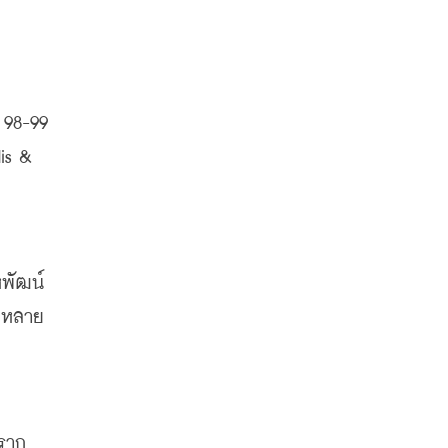
 98-99 
is &
หพัฒน์
ีกหลาย
ราก