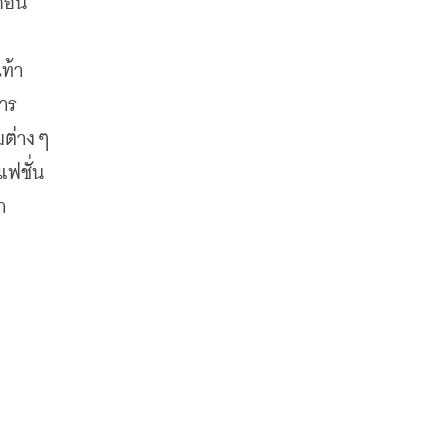
คอน
ม
ท้า
าร
มต่างๆ
แฟชั่น
า