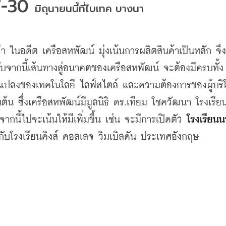
7-30 
มิถุนายนนี้ที่ไบเทค
บางนา
่า
ในอดีต
เครือสหพัฒน์
มุ่งเน้นการผลิตสินค้าเป็นหลัก
จึง
ับจากนี้เส้นทางสู่อนาคตของเครือสหพัฒน์
จะต้องมีครบทั้ง
ยนแปลงของเทคโนโลยี
ไลฟ์สไตล์
และความต้องการของผู้บริ
นต้น
ซึ่งเครือสหพัฒน์มีมูลนิธิ
ดร
.
เทียม
โชควัฒนา
โรงเรี
จากนี้ไปจะเน้นให้มีเพิ่มขึ้น
เช่น
จะมีการเปิดตัว
โรงเรียน
กับโรงเรียนคิงส์
คอลเลจ
วิมเบิลดัน
ประเทศอังกฤษ