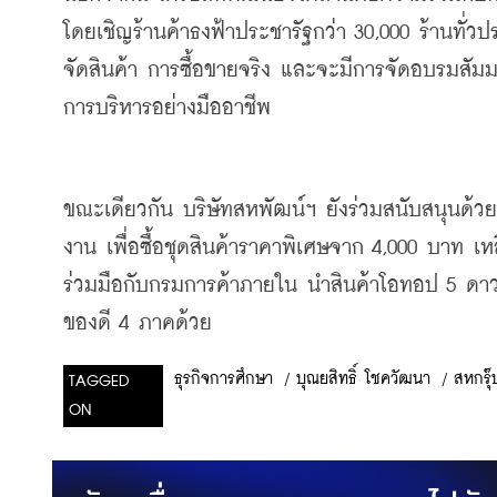
โดยเชิญร้านค้าธงฟ้าประชารัฐกว่า
 30,000 
ร้านทั่ว
จัดสินค้า
การซื้อขายจริง
และจะมีการจัดอบรมสัม
การบริหารอย่างมืออาชีพ
ขณะเดียวกัน
บริษัทสหพัฒน์ฯ
ยังร่วมสนับสนุนด้
งาน
เพื่อซื้อชุดสินค้าราคาพิเศษจาก
 4,000 
บาท
เห
ร่วมมือกับกรมการค้าภายใน
นำสินค้าโอทอป
 5 
ดา
ของดี
 4 
ภาคด้วย
/
บุณยสิทธิ์ โชควัฒนา
/
สหกรุ๊
ธุรกิจการศึกษา
TAGGED
ON