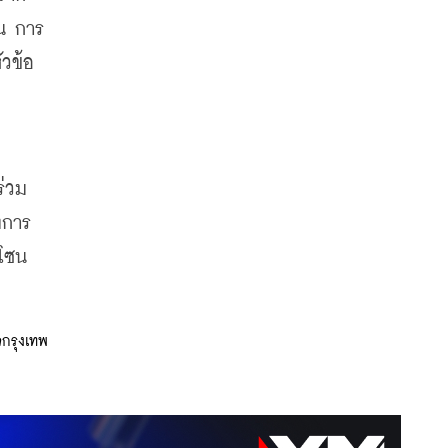
น
การ
ัวข้อ
ร่วม
งการ
โซน
จกรุงเทพ