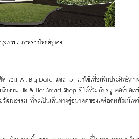
กรุงเทพ / ภาพจากโพสต์ทูเดย์
ทัล
เช่น
 AI, Big Data 
และ
 IoT 
มาใช้เพื่อเพิ่มประสิทธิภา
้พนักงาน
 His & Her Smart Shop 
ที่ได้ร่วมกับทรู
คอร์ปอเรช
ะวัฒนธรรม
ที่จะเป็นเส้นทางสู่อนาคตของเครือสหพัฒน์เหล่า
”