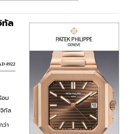
ิทัล
D 4922
้อม
จิทัล
กว่า