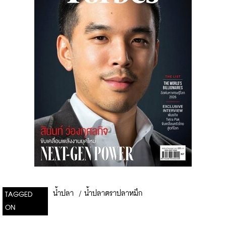
น้ำปลา
/
น้ำปลาตราปลาหมึก
TAGGED
ON