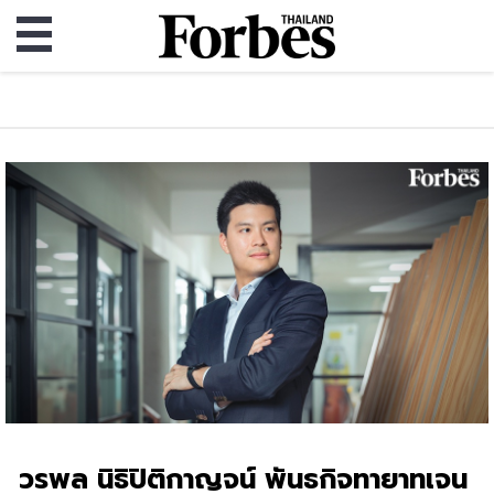
วรพล นิธิปิติกาญจน์ พันธกิจทายาทเจน