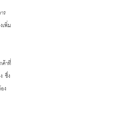
คาร
งเพิ่ม
ค้าที่
 ซึ่ง
้อง