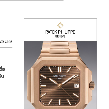
D 2493
ื้อ
ิน