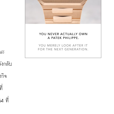
ณะ
ังกลับ
รกิจ
ี่
 ที่