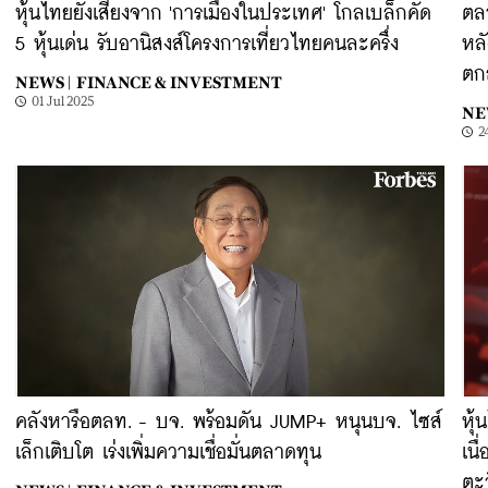
หุ้นไทยยังเสี่ยงจาก 'การเมืองในประเทศ' โกลเบล็กคัด
ตลา
5 หุ้นเด่น รับอานิสงส์โครงการเที่ยวไทยคนละครึ่ง
หล
ตก
NEWS |
FINANCE & INVESTMENT
01 Jul 2025
NE
2
คลังหารือตลท. - บจ. พร้อมดัน JUMP+ หนุนบจ. ไซส์
หุ้
เล็กเติบโต เร่งเพิ่มความเชื่อมั่นตลาดทุน
เนื
ตะ