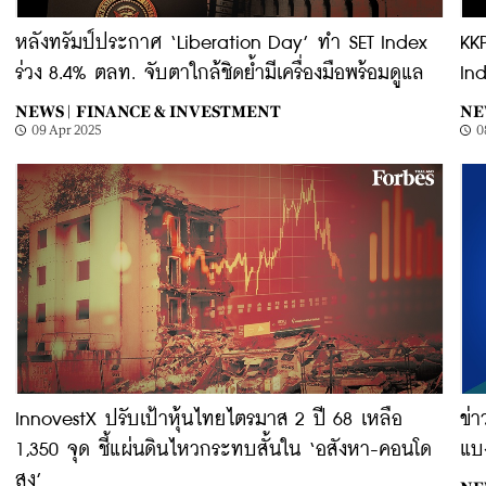
หลังทรัมป์ประกาศ ‘Liberation Day’ ทำ SET Index
KK
ร่วง 8.4% ตลท. จับตาใกล้ชิดย้ำมีเครื่องมือพร้อมดูแล
Ind
NEWS |
FINANCE & INVESTMENT
NE
09 Apr 2025
0
InnovestX ปรับเป้าหุ้นไทยไตรมาส 2 ปี 68 เหลือ
ข่า
1,350 จุด ชี้แผ่นดินไหวกระทบสั้นใน ‘อสังหา-คอนโด
แบง
สูง’