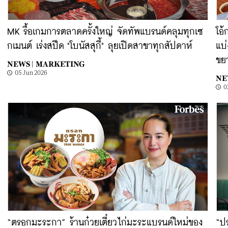
MK รื้อเกมการตลาดครั้งใหญ่ จัดทัพแบรนด์คลุมทุกเซ
โอ้
กเมนต์ เร่งสปีด "โบนัสสุกี้" ลุยเปิดสาขาทุกสัปดาห์
แบ่
ขย
NEWS |
MARKETING
05 Jun 2026
NE
0
“ตรอกมะระกา” ร้านก๋วยเตี๋ยวไก่มะระแบรนด์ใหม่ของ
“ป