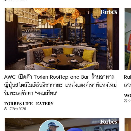
AWC เปิดตัว 'Torien Rooftop and Bar' ร้านอาหาร
Ra
ญี่ปุ่นสไตล์โมเดิร์นอิซากายะ แหล่งแฮงค์เอาท์แห่งใหม่
เศร
ริมทะเลพัทยา 'จอมเทียน'
WO
0
FORBES LIFE |
EATERY
17 Feb 2026