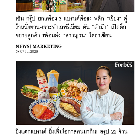
เซ็น กรุ๊ป ยกเครื่อง 3 แบรนด์เรือธง พลิก “เขียง” สู่
ร้านนั่งทาน-เจาะทำเลพรีเมียม ดัน “ตำมั่ว” เปิดดึก
ขยายลูกค้า พร้อมส่ง “ลาวญวน” โตอาเซียน
NEWS |
MARKETING
07 Jul 2026
ยิ่งแตกแบรนด์ ยิ่งเพิ่มโอกาสคนมากิน! สรุป 22 ร้าน