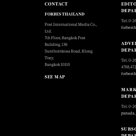
CONTACT
EDIT
DEPA
FORBES THAILAND
Tel. 0-2
Post International Media Co.,
forbest
Ltd.
7th Floor, Bangkok Post
ADVE
Building, 136
DEPA
Sunthornkosa Road, Klong
Toey,
Tel. 0-2
Bangkok 10110
4768,47
forbest
SEE MAP
MARK
DEPA
Tel. 0-2
panada
SUBS
DEPA