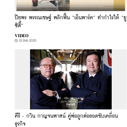
ปิยพร พรรณเชษฐ์ พลิกฟื้น “เอ็นพาร์ค” ทำกำไรให้ “ยู
ซิตี้”
VIDEO
01 Feb 2020
คีรี - กวิน กาญจนพาสน์ คู่พ่อลูกต่อยอดขับเคลื่อน
ธุรกิจ