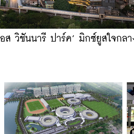
เอส วิชันนารี ปาร์ค’ มิกซ์ยูสใจกลา