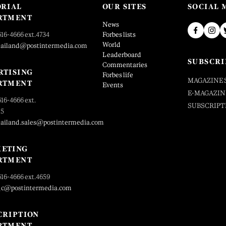
ORIAL
OUR SITES
SOCIAL 
RTMENT
News
616-4666 ext.4734
Forbes lists
World
hailand@postintermedia.com
Leaderboard
SUBSCRI
Commentaries
RTISING
Forbes life
MAGAZINE 
RTMENT
Events
E-MAGAZIN
616-4666 ext.
SUBSCRIPT
25
hailand.sales@postintermedia.com
ETING
RTMENT
616-4666 ext.4659
_c@postintermedia.com
CRIPTION
RTMENT