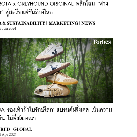
BOTA x GREYHOUND ORIGINAL พลิกโฉม ‘ฟาง
ว’ สู่สตรีทแฟชั่นรักษ์โลก
R & SUSTAINABILITY |
MARKETING |
NEWS
6 Jun 2024
A 'รองเท้าผ้าใบรักษ์โลก' แบรนด์ฝรั่งเศส เน้นความ
งยืน ไม่พึ่งโฆษณา
RLD |
GLOBAL
9 Apr 2024