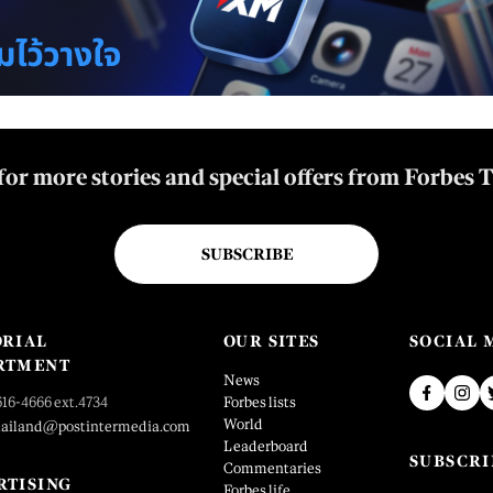
for more stories and special offers from Forbes 
SUBSCRIBE
ORIAL
OUR SITES
SOCIAL 
RTMENT
News
616-4666 ext.4734
Forbes lists
World
hailand@postintermedia.com
Leaderboard
SUBSCRI
Commentaries
RTISING
Forbes life