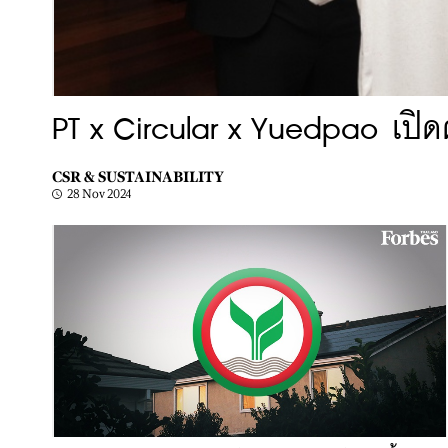
PT x Circular x Yuedpao เปิดต
CSR & SUSTAINABILITY
28 Nov 2024