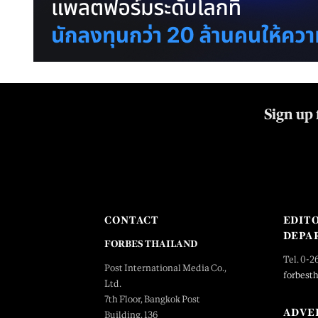
Sign up 
CONTACT
EDIT
DEPA
FORBES THAILAND
Tel. 0-2
Post International Media Co.,
forbest
Ltd.
7th Floor, Bangkok Post
ADVE
Building, 136