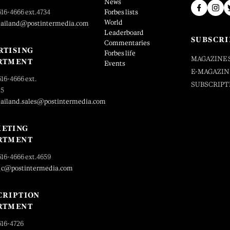
News
616-4666 ext.4734
Forbes lists
World
hailand@postintermedia.com
Leaderboard
SUBSCRI
Commentaries
RTISING
Forbes life
MAGAZINE 
RTMENT
Events
E-MAGAZIN
616-4666 ext.
SUBSCRIPT
25
hailand.sales@postintermedia.com
ETING
RTMENT
616-4666 ext.4659
_c@postintermedia.com
CRIPTION
RTMENT
616-4726