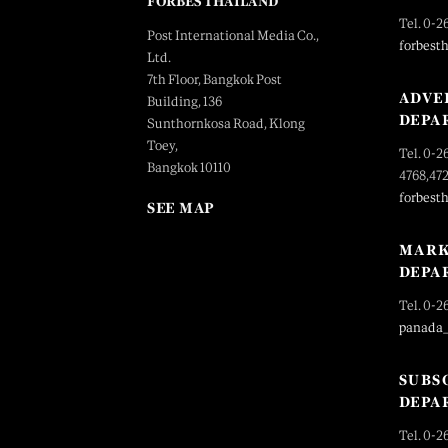
FORBES THAILAND
Tel. 0-2
Post International Media Co.,
forbest
Ltd.
7th Floor, Bangkok Post
ADVE
Building, 136
DEPA
Sunthornkosa Road, Klong
Toey,
Tel. 0-2
Bangkok 10110
4768,47
forbest
SEE MAP
MARK
DEPA
Tel. 0-2
panada
SUBS
DEPA
Tel. 0-2