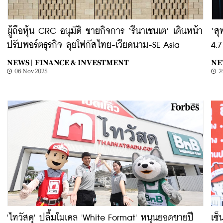
ผู้ถือหุ้น CRC อนุมัติ ขายกิจการ ‘รีนาเชนเต’ เดินหน้า
‘สุ
ปรับพอร์ตธุรกิจ ลุยโฟกัสไทย-เวียดนาม-SE Asia
4.
NEWS |
FINANCE & INVESTMENT
NE
06 Nov 2025
2
​'ไทวัสดุ' ปลื้มโมเดล 'White Format' หนุนยอดขายปี
เซ็