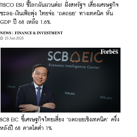
TISCO ESU ชี้โลกผันผวนต่อ! ฝั่งสหรัฐฯ เสี่ยงเศรษฐกิจ
ชะลอ-เงินเฟ้อพุ่ง ไทยจ่อ ‘ถดถอย’ ทางเทคนิค หั่น
GDP ปี 68 เหลือ 1.6%
NEWS |
FINANCE & INVESTMENT
23 Jun 2025
SCB EIC ชี้เศรษฐกิจไทยเสี่ยง ‘ถดถอยเชิงเทคนิค’ ครึ่ง
หลังปี 68 คาดโตต่ำ 1%