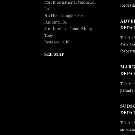
Post International Media Co.,
forbest
Ltd.
7th Floor, Bangkok Post
ADVE
Building, 136
DEPA
Sunthornkosa Road, Klong
Toey,
Tel. 0-2
Bangkok 10110
4768,47
forbest
SEE MAP
MARK
DEPA
Tel. 0-2
panada
SUBS
DEPA
Tel. 0-2
subscri