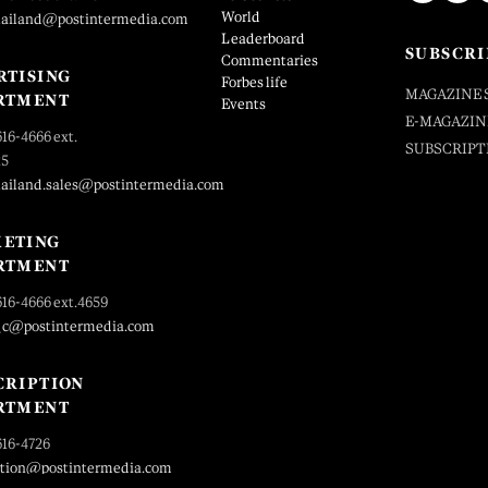
World
hailand@postintermedia.com
Leaderboard
SUBSCRI
Commentaries
RTISING
Forbes life
MAGAZINE 
RTMENT
Events
E-MAGAZIN
616-4666 ext.
SUBSCRIPT
25
hailand.sales@postintermedia.com
ETING
RTMENT
616-4666 ext.4659
_c@postintermedia.com
CRIPTION
RTMENT
616-4726
ption@postintermedia.com