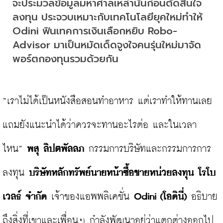
จะประมวลข้อมูลมหาศาลเหล่านั้นก่อนตัดสินใจ
ลงทุน ประจวบเหมาะกับเทคโนโลยียุคใหม่ทำให้ 
Odini ฟินเทคการเงินเลือกหยิบ Robo-
Advisor มาเป็นหมัดเด็ดจูงใจคนรุ่นใหม่มาจัด
พอร์ตกองทุนรวมด้วยกัน
“เราไม่ได้เป็นหนังสือสอนทำอาหาร แต่เราทำให้ทานเลย 
แถมยังแนะนำได้ว่าควรจะทานอะไรต่อ และในเวลา
ไหน” 
พสุ ลิปตพัลลภ
 กรรมการบริษัทและกรรมการการ
ลงทุน 
บริษัทหลักทรัพย์นายหน้าซื้อขายหน่วยลงทุน โรโบ
เวลธ์ จำกัด
 เจ้าของแอพพลิเคชั่น 
Odini (โอดินี่)
 อธิบาย
ถึงสิ่งที่เขาและเพื่อนๆ กำลังพัฒนาอยู่ว่าแตกต่างออกไป