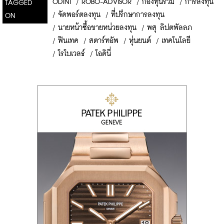
ODINI
/
ROBO-ADVISOR
/
กองทุนรวม
/
การลงทุน
TAGGED
/
จัดพอร์ตลงทุน
/
ที่ปรึกษาการลงทุน
ON
/
นายหน้าซื้อขายหน่วยลงทุน
/
พสุ ลิปตพัลลภ
/
ฟินเทค
/
สตาร์ทอัพ
/
หุ่นยนต์
/
เทคโนโลยี
/
โรโบเวลธ์
/
โอดินี่