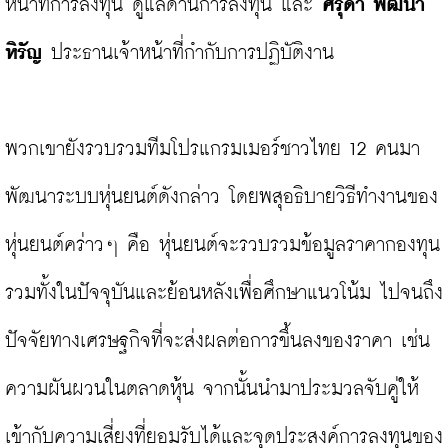
หน้าที่การลงทุน ดูแลด้านการลงทุน และ 
ศรุดา พัฒนา
หิรัญ
 ประธานเจ้าหน้าที่กำกับการปฏิบัติงาน

พวกเขายังรวบรวมทีมโปรแกรมเมอร์ชาวไทย 12 คนมา
พัฒนาระบบหุ่นยนต์ดังกล่าว โดยพสุอธิบายวิธีทำงานของ
หุ่นยนต์คร่าวๆ คือ หุ่นยนต์จะรวบรวมข้อมูลราคากองทุน
รวมทั้งในปัจจุบันและย้อนหลังเพื่อศึกษาแนวโน้ม ไปจนถึง
ปัจจัยทางเศรษฐกิจที่จะส่งผลต่อการขึ้นลงของราคา เช่น 
ความผันผวนในตลาดหุ้น จากนั้นนำมาประมวลจับคู่ให้
เข้ากับความเสี่ยงที่ยอมรับได้และจุดประสงค์การลงทุนของ