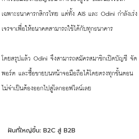
เฉพาะธนาคารกสิกรไทย แต่ทั้ง AIS และ Odini กำลังเร่ง
เจรจาเพื่อให้อนาคตสามารถใช้ได้กับทุกธนาคาร

โดยสรุปแล้ว Odini จึงสามารถสมัครสมาชิกเปิดบัญชี จัด
พอร์ต และซื้อขายบนหน้าจอมือถือได้โดยตรงทุกขั้นตอน 
ไม่จำเป็นต้องออกไปสู่โลกออฟไลน์เลย

ฝันที่ใหญ่ขึ้น: B2C สู่ B2B