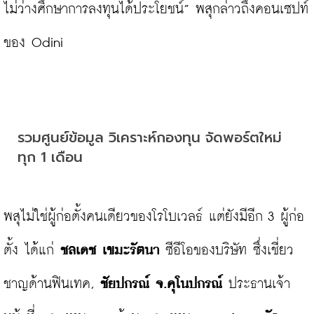
ไม่ว่างศึกษาการลงทุนได้ประโยชน์” พสุกล่าวถึงคอนเซปท์
ของ Odini

รวมศูนย์ข้อมูล วิเคราะห์กองทุน จัดพอร์ตใหม่
ทุก 1 เดือน
พสุไม่ใช่ผู้ก่อตั้งคนเดียวของโรโบเวลธ์ แต่ยังมีอีก 3 ผู้ก่อ
ตั้ง ได้แก่ 
ชลเดช เขมะรัตนา
 ซีอีโอของบริษัท ซึ่งเชี่ยว
ชาญด้านฟินเทค, 
ชัยปกรณ์ จ.คุโนปกรณ์
 ประธานเจ้า