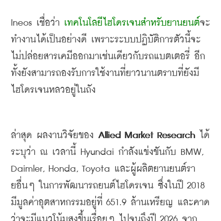
Ineos 
เชื่อว่า
เทคโนโลยีไฮโดรเจนสำหรับยานยนต์
จะ
ทำงานได้เป็นอย่างดี
เพราะระบบปฏิบัติการตัวนี้จะ
ไม่ปล่อยสารเคมีออกมาเช่นเดียวกับรถแบตเตอรี่ 
อีก
ทั้งยังสามารถองรับการใช้งานที่ยาวนานตราบที่ยังมี
ไฮโดรเจนหลวอยู่ในถัง
ล่าสุด
ผลงานวิจัยของ
 Allied Market Research 
ได้
ระบุว่า
ณ
เวลานี้
 Hyundai 
กำลังแข่งขันกับ
 BMW, 
Daimler, Honda, Toyota 
และผู้ผลิตยานยนต์รา
ยอื่นๆ
ในการพัฒนารถยนต์ไฮโดรเจน
ซึ่งในปี
 2018 
มีมูลค่าอุตสาหกรรม
อยู่ที่
 651.9 
ล้านเหรียญ
และคาด
ว่าจะมีแนวโน้มสูงขึ้นเรื่อยๆ
ไปจนถึงปี
 2026 
จาก