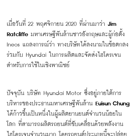
เมื่อวันที่
 22 
พฤศจิกายน
 2020 
ที่ผ่านมาว่า 
Jim 
Ratcliffe 
มหาเศรษฐีพันล้านชาวอังกฤษ
และผู้ก่อตั้ง
Ineos แถลงการณ์ว่า ทางบริษัทได้
ลงนามในข้อตกลง
ร่วมกับ
 Hyundai 
ในการผลิตและจัดส่งไฮโดรเจน
สำหรับการใช้ในเชิงพาณิชย์
ปัจจุบัน
 บริษัท Hyundai Motor ซึ่ง
อยู่ภายใต้การ
บริหารของประธานมหาเศรษฐีพันล้าน
 Euisun Chung
ได้ก้าวขึ้นเป็นหนึ่งในผู้ผลิตยานยนต์จำนวนน้อยใน
โลก ที่สามารถผลิตรถยนต์ที่ขับเคลื่อนด้วยพลังงาน
ไฮโดรเจนจำนวนมาก โดยรถยนต์ประเภทนี้จะ
ปล่อย