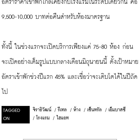
อัตราราคาเข้าพักใกล้เคียงกับโรงแรมในระดับเดียวกัน คือ 
9,500-10,000 บาทต่อคืนสำหรับห้องมาตรฐาน

ทั้งนี้ ในช่วงแรกจะเปิดบริการเพียงแค่ 75-80 ห้อง ก่อน
จะเปิดอย่างเต็มรูปแบบกลางเดือนมิถุนายนนี้ ตั้งเป้าหมาย
อัตราเข้าพักช่วงปีแรก 45% และเชื่อว่าจะเติบโตได้ในปีถัด
ไป
จิราธิวัฒน์
/
รีเทล
/
ห้าง
/
เซ็นทรัล
/
เอ็มบาสซี
TAGGED
/
โรงแรม
/
ไฮแอท
ON