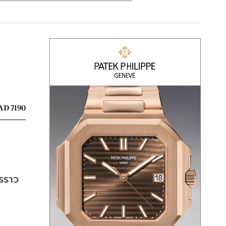
AD 7190
รราว 