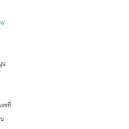
ay
นุน
ลขที่
ใน