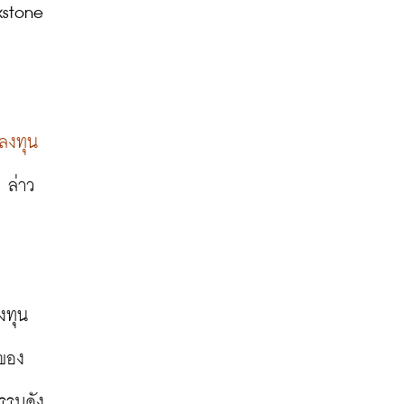
stone 
ลงทุน
 ล่าว
งทุน
ช่วงไตรมาสสุดท้ายของปี เกิดจากข้อตกลงประกันภัยที่จะเห็นว่า Blackstone เริ่มเข้าไปจัดการสินทรัพย์ในนามของ 
กรรมดัง