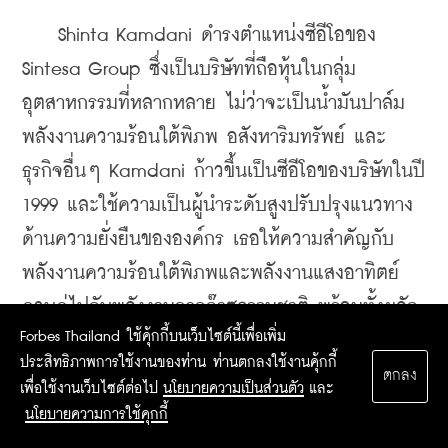
    Shinta Kamdani ดำรงตำแหน่งซีอีโอของ 
Sintesa Group ซึ่งเป็นบริษัทที่ถือหุ้นในกลุ่ม
อุตสาหกรรมที่หลากหลาย ไม่ว่าจะเป็นน้ำมันปาล์ม 
พลังงานความร้อนใต้พิภพ อสังหาริมทรัพย์ และ
ธุรกิจอื่นๆ Kamdani ก้าวขึ้นเป็นซีอีโอของบริษัทในปี 
1999 และใช้ความเป็นผู้นำระดับสูงปรับปรุงแนวทาง
ด้านความยั่งยืนขององค์กร เธอให้ความสำคัญกับ
พลังงานความร้อนใต้พิภพและพลังงานแสงอาทิตย์ 
ควบคู่ไปกับพลังงานจากก๊าซธรรมชาติ พร้อมทั้งผลัก
Forbes Thailand ใช้คุ้กกี้บนเว็บไซต์นี้เพื่อเพิ่ม
ดันให้ธุรกิจน้ำมันปาล์มได้รับการรับรองด้านความ
ประสิทธิภาพการใช้งานของท่าน ท่านตกลงใช้งานคุ้กกี้
ยั่งยืน ปัจจุบัน Kamdani นั่งเป็นประธานสมาคม
ตกลง
เพื่อใช้งานเว็บไซต์ต่อไป
นโยบายความเป็นส่วนตัว
และ
นายจ้างอินโดนีเซีย (Apindo) และเคยเป็นประธาน 
นโยบายความการใช้คุกกี้
B20 Indonesia ในปี 2022