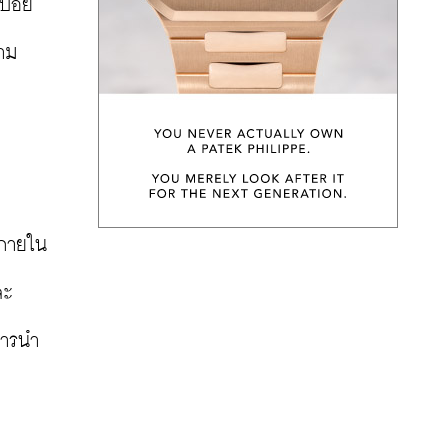
บ่อย
วาม
บ
นภายใน
ละ
การนำ