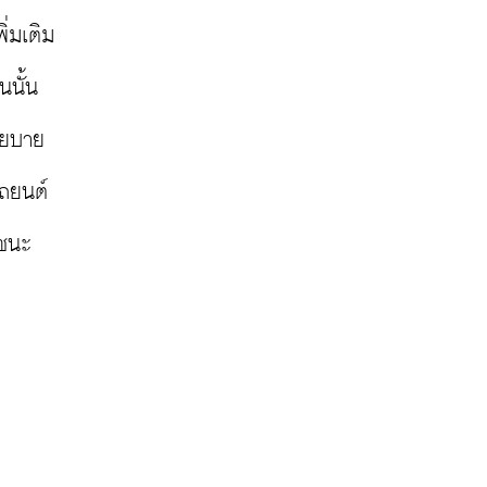
่มเติม
นนั้น
โยบาย
รถยนต์
ถชนะ