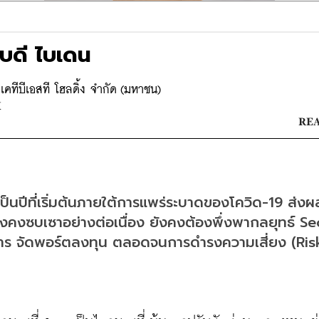
ิบดี ไบเดน
คทีบีเอสที โฮลดิ้ง จำกัด (มหาชน)
K
REA
็นปีที่เริ่มต้นภายใต้การแพร่ระบาดของโควิด-19 ส่งผล
งคงซบเซาอย่างต่อเนื่อง ยังคงต้องพึ่งพากลยุทธ์ Se
การ จัดพอร์ตลงทุน ตลอดจนการดำรงความเสี่ยง (Risk