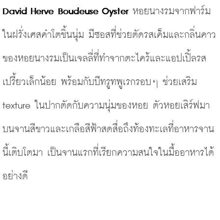
David Herve 
Boudeuse Oyster
หอยนางรมจากฟาร์ม
ในฝรั่งเศสคำโตชิ้นนุ่ม มีซอสที่ช่วยตัดรสเค็มและกลิ่นคาว
ของหอยนางรมเป็นเจลลี่ที่ทำจากตะไคร้และแอปเปิ้ลรส
เปรี้ยวเล็กน้อย พร้อมกับบีทรูทพูเรกรอบๆ ช่วยเสริม 
texture ในปากตัดกับความนุ่มของหอย ตัวหอยเสิร์ฟมา
บนจานสีขาวและเกลือสีฟ้าสดสื่อถึงท้องทะเลที่อาหารจาน
นี้เติบโตมา เป็นจานแรกที่เรียกความสนใจในมื้ออาหารได้
อย่างดี