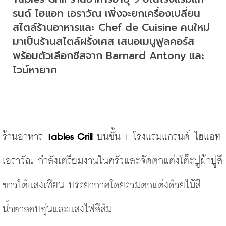
รนด์ ไฮแอท เอราวัณ เพิ่งจะยกเครื่องเปลี่ยน
สไตล์ร้านอาหารและ Chef de Cuisine คนใหม่
มาเป็นร้านสไตล์ฝรั่งเศส เสนอเมนูฟูลคอร์ส
พร้อมตัวเลือกชีสจาก Barnard Antony และ
ไวน์หายาก
ร้านอาหาร 
Tables Grill 
บนชั้น 1 โรงแรมแกรนด์ ไฮแอท 
เอราวัณ กำลังเตรียมงานในครัวและจัดตกแต่งโต๊ะปูผ้าปูสี
ขาวใต้แสงเทียน บรรยากาศโดยรวมตกแต่งด้วยไม้สี
น้ำตาลอบอุ่นและแสงไฟสีส้ม