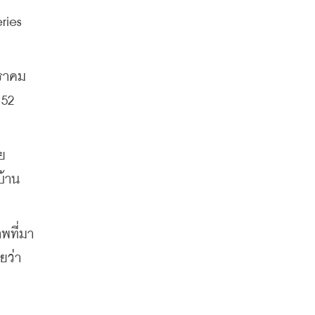
ies 
ราคม 
52 
ย
บ้าน
พที่มา
ว่า 