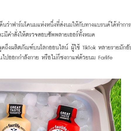
เด็นว่าฟาร์มโคนมแห่งหนึ่งที่ส่งนมให้กับทางแบรนด์ได้ทำกา
ยและมีคำสั่งให้ตรวจสอบซัพพลายเออร์ทั้งหมด
พูดถึงผลิตภัณฑ์บนโลกออนไลน์ ผู้ใช้ TikTok หลายรายมักอ
อนไปออกกำลังกาย หรือไม่ก็ชงกาแฟด้วยนม Farlife