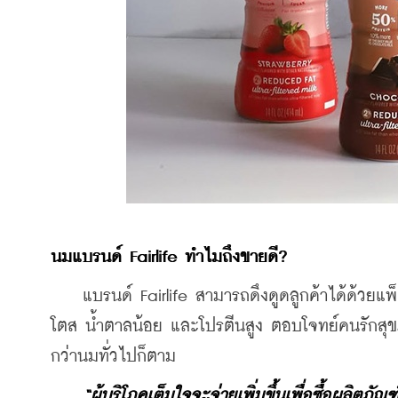
นมแบรนด์ Fairlife ทำไมถึงขายดี?
    แบรนด์ Fairlife สามารถดึงดูดลูกค้าได้ด้วย
โตส น้ำตาลน้อย และโปรตีนสูง ตอบโจทย์คนรักสุ
กว่านมทั่วไปก็ตาม
“ผู้บริโภคเต็มใจจะจ่ายเพิ่มขึ้นเพื่อซื้อผลิตภัณ