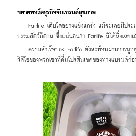
ขยายพอร์ตธุรกิจจับเทรนด์สุขภาพ
    Fairlife เติบโตอย่างแข็งแกร่ง แม้จะเคยมีประ
กรรมสัตว์ก็ตาม ซึ่งแน่นอนว่า Farlife มิได้นิ่งเฉ
    ความสำเร็จของ Farlife ยังสะท้อนผ่านการถูก
วิดีโอของพวกเขาที่ดื่มโปรตีนเชคของทางแบรนด์ก่