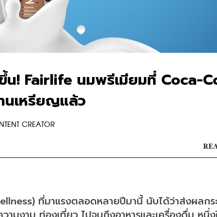
้น! Fairlife นมพรีเมียมที่ Coca-C
้านเหรียญแล้ว
ONTENT CREATOR
REA
lness) ที่มาแรงตลอดหลายปีมานี้ นับได้ว่าส่งผลกร
ความงาม ท่องเที่ยว ไปจนถึงอาหารและเครื่องดื่ม หนึ่ง