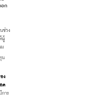
็ออก
ในช่วง
ผู้
นม
ทุน
รอง
ยอด
มีการ