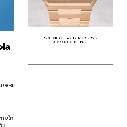
ola
D 5080
ะทบให้
ใน