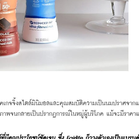
แพ็คเกจจิ้งสไตล์มินิมอลและคุณสมบัติความเป็นนมปราศจาก
ขภาพจนกลายเป็นปรากฏการณ์ในหมู่ผู้บริโภค แม้จะมีราคา
ฑ์ที่มีคุณประโยชน์ชัดเจน ซึ่ง Fairlife ก็วางตัวเองเป็นแบรนด์