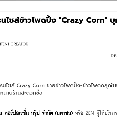
ฟรนไชส์ข้าวโพดปิ้ง "Crazy Corn" บุก
NTENT CREATOR
RE
นแฟรนไชส์ Crazy Corn ขายข้าวโพดปิ้ง-ข้าวโพดคลุกในปั
น่ายร้านสะดวกซื้อ
็น คอร์ปอเรชั่น กรุ๊ป จำกัด (มหาชน)
 หรือ ZEN ผู้ให้บริกา