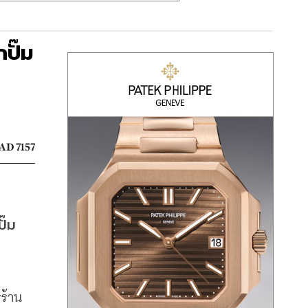
ปั๊ม
AD 7157
๊ม 
รร้าน