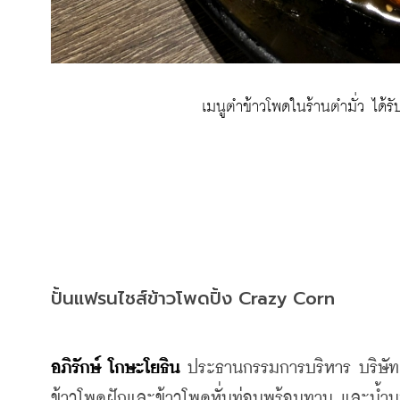
 เมนูตำข้าวโพดในร้านตำมั่ว ได
ปั้นแฟรนไชส์ข้าวโพดปิ้ง Crazy Corn
อภิรักษ์ โกษะโยธิน
 ประธานกรรมการบริหาร บริษัท วี
ข้าวโพดฝักและข้าวโพดหั่นท่อนพร้อมทาน และน้ำนม