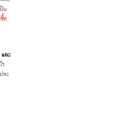
ป็น
้อ 
ง และ
่ว 
ไปจะ