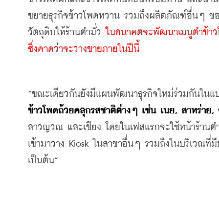
ขยายธุรกิจข้าวโพดหวาน รวมถึงผลิตภัณฑ์อื่นๆ ข
วัตถุดิบให้ร้านตำมั่ว 
ในอนาคตจะพัฒนาเมนูตำข้าวโพ
ซึ่งคาดว่าจะวางขายภายในปีนี้
“ขณะเดียวกันยังมีแผนพัฒนาธุรกิจใหม่ร่วมกันในแ
ข้าวโพดถ้วยคลุกรสชาติต่างๆ เช่น เนย, สาหร่าย,
ลาวญวณ และเขียง โดยในเฟสแรกจะใช้หน้าร้านตำมั
เข้ามาวาง Kiosk ในสาขาอื่นๆ รวมถึงในบริเวณที่
เป็นต้น”