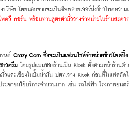
องบริษัท โดยนอกจากจะเป็นซัพพลายเออร์ส่งข้าวโพดหวานเ
ดวี คอร์น พร้อมทานสูตรตำมั่ววางจำหน่ายในร้านสะดวกซื
บรนด์ 
Crazy Corn
ซึ่งจะเป็นแฟรนไชส์จำหน่ายข้าวโพดปิ้
 ซาวครีม
 โดยรูปแบบของร้านเป็น Kiosk ตั้งตามหน้าร้านตำมั
่วและเขียงในปั๊มน้ำมัน ปตท.วาง Kiosk ก่อนที่ในเฟสถัด
มีประชาชนใช้บริการจำนวนมาก เช่น รถไฟฟ้า โรงภาพยนตร์ 