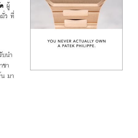
ัด
 ผู้
่ว ที่
รับนำ
าขา 
ร์น มา