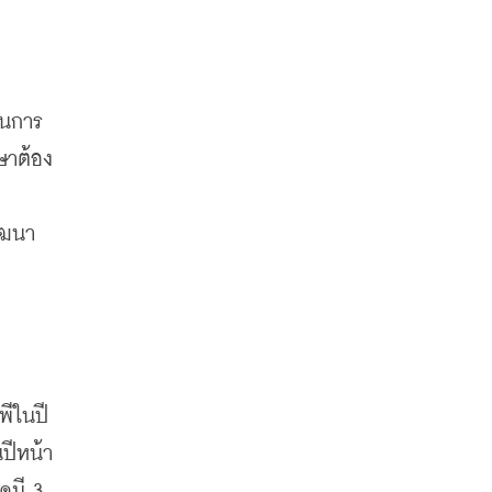
็นการ
ษาต้อง
 
ัฒนา
ีในปี 
ีหน้า 
มี 3 