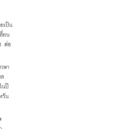
ยเป็น 
ี่ยน
 ต่อ 
กษา 
พล
นปี 
วัน 
 
ก