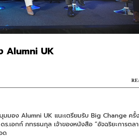
อง Alumni UK
RE
5 มุมมอง Alumni UK แนะเตรียมรับ Big Change ครั้ง
่ ดร.เอกก์ ภทรธนกุล เจ้าของหนังสือ “อัจฉริยะการตลาด
รอด