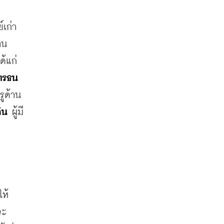
เก่า
น 
Alumni UK Special Talk and Networking โดยเชิญศิษย์เก่า 5 คน เป็นตัวแทนความเชี่ยวชาญในแต่ละด้าน ได้แก่ 
ทรธน
รูด้าน 
ิน
 ผู้มี
ให้
จะ