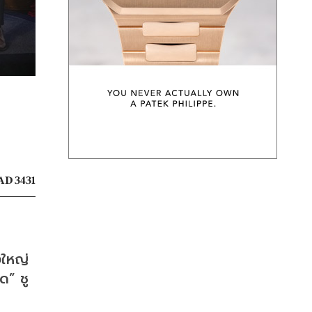
AD 3431
ใหญ่ 
” ชู 