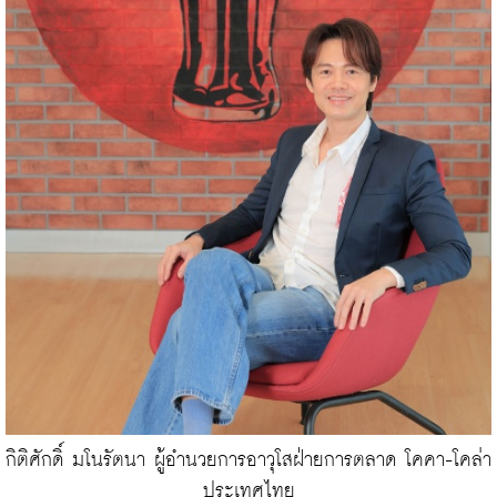
กิติศักดิ์ มโนรัตนา ผู้อำนวยการอาวุโสฝ่ายการตลาด โคคา-โคล่า 
ประเทศไทย