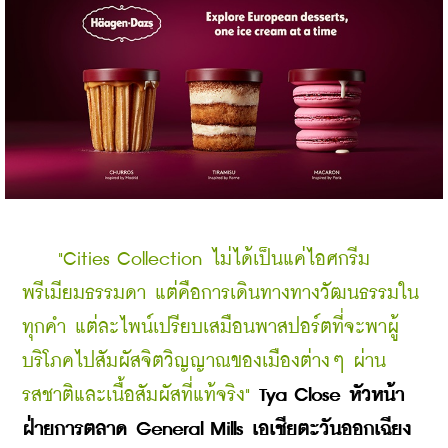
    "Cities Collection ไม่ได้เป็นแค่ไอศกรีม
พรีเมียมธรรมดา แต่คือการเดินทางทางวัฒนธรรมใน
ทุกคำ แต่ละไพน์เปรียบเสมือนพาสปอร์ตที่จะพาผู้
บริโภคไปสัมผัสจิตวิญญาณของเมืองต่างๆ ผ่าน
รสชาติและเนื้อสัมผัสที่แท้จริง"
Tya Close หัวหน้า
ฝ่ายการตลาด General Mills เอเชียตะวันออกเฉียง