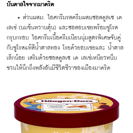
บันดาลใจจากมาดริด
    • 
ส่วนผสม: ไอศกรีมรสครีมผสมซอสดูลเซ เด 
เลเช่ (นมข้นหวานตุ๋น) และซอสอบเชย
พร้อมชูโรส
กรุบกรอบ 
ไอศกรีมเนื้อครีมเนียนนุ่มสูตรพิเศษจับคู่
กับชูโรสแท้สีน้ำตาลทอง โรยด้วยอบเชยและ น้ำตาล
เล็กน้อย เสริมด้วยซอสดูลเซ เด เลเช่เหนียวหนึบ 
ชวนให้นึกถึงพลังอันมีชีวิตชีวา
ของเมืองมาดริด