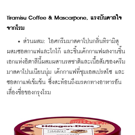
Tiramisu Coffee & Mascarpone, แรงบันดาลใจ
จากโรม 
    • 
ส่วนผสม: ไอศกรีมมาสคาโปนกลิ่นทิรามิสุ 
ผสมซอสกาแฟและโกโก้ และชิ้นเค้กกาแฟผลงานชิ้น
เอกแห่งอิตาลีนี้ผสมผสานรสชาติและเนื้อสัมของครีม
มาสคาโปนเนียนนุ่ม เค้กกาแฟที่ชุมเอสเปรสโซ และ
ซอสกาแฟเข้มข้น ซึ่งสะท้อนถึงมรดกทางอาหารอัน
เลื่องชื่อของกรุงโรม