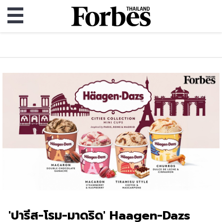
'ปารีส-โรม-มาดริด' ​Haagen-Dazs