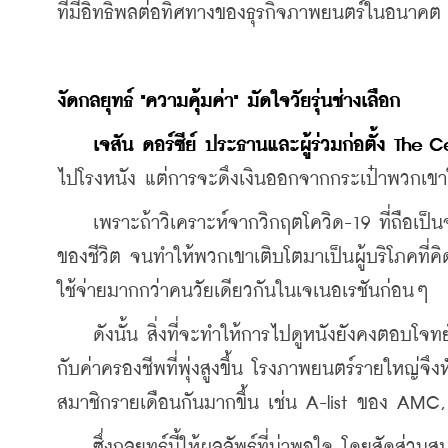
ที่มีอิทธิพลต่อทิศทางของธุรกิจภาพยนตร์ในอนาคต
งัดกลยุทธ์ "ความคุ้มค่า" มัดใจวัยรุ่นช่างเลือก
  เจสัน ดอร์ซีย์ ประธานและผู้ร่วมก่อตั้ง The 
ไปโรงหนัง แต่การจะดึงเงินออกจากกระเป๋าพวกเขาในยุ
    เพราะถ้าวิเคราะห์จากวิกฤตโควิด-19 ที่ถือเป็น
ของชีวิต จนทำให้พวกเขาเติบโตมาเป็นผู้บริโภคที่ค
ใช้จ่ายมากกว่าคนวัยเดียวกันในเจเนอเรชันก่อนๆ
    ดังนั้น สิ่งที่จะทำให้การไปดูหนังยังคงตอบโจ
กับค่าครองชีพที่พุ่งสูงขึ้น 
โรงภาพยนตร์รายใหญ่จึงห
สมาชิกรายเดือนกันมากขึ้น เช่น A-list ของ AM
    ซึ่งกลยุทธ์นี้ให้ผลลัพธ์ที่น่าพอใจ โดยสัดส่ว