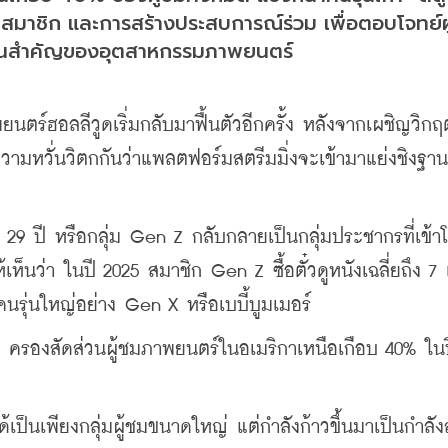
บบสมาชิก และการสร้างประสบการณ์ร่วม เพื่อตอบโจทย์ผู
เคลื่อนสำคัญของอุตสาหกรรมภาพยนตร์
ร์ฮอลลีวูดเริ่มกลับมาฟื้นตัวอีกครั้ง หลังจากเผชิญวิก
ิดความหวั่นวิตกกันว่าแพลตฟอร์มสตรีมมิ่งจะเข้ามาแย่งชิงฐาน
 29 ปี หรือกลุ่ม Gen Z กลับกลายเป็นกลุ่มประชากรที่เข้า
็นว่า ในปี 2025 สมาชิก Gen Z ซื้อตั๋วดูหนังเฉลี่ยถึง 7 เ
คนรุ่นใหญ่อย่าง Gen X หรือเบบี้บูมเมอร์
ครองสัดส่วนผู้ชมภาพยนตร์ในอเมริกาเหนือเกือบ 40% ใน
่ได้เป็นเพียงกลุ่มผู้ชมขนาดใหญ่ แต่กำลังก้าวขึ้นมาเป็นกำลั