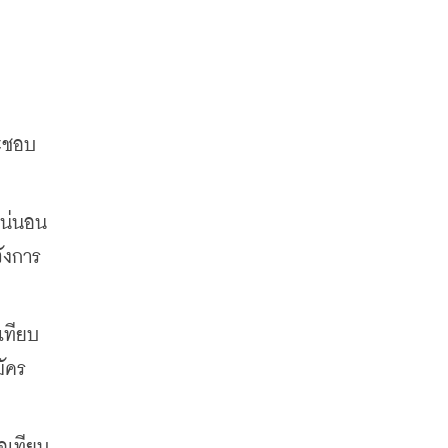
ะชอบ
แน่นอน
ังการ
เทียบ
ัคร
่อเทียบ