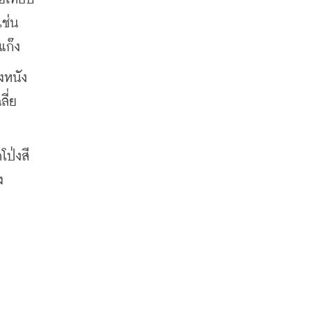
ช่น 
แก๊ง
หนัง 
ลี่ย
ป่งสี
ง