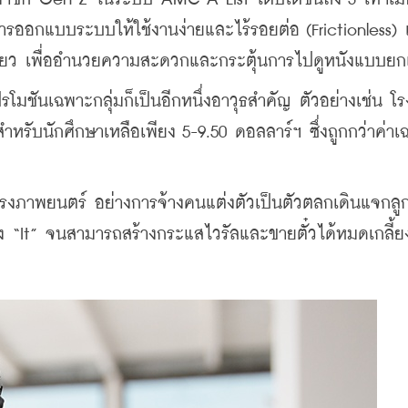
รออกแบบระบบให้ใช้งานง่ายและไร้รอยต่อ (Frictionless) เ
คราวเดียว เพื่ออำนวยความสะดวกและกระตุ้นการไปดูหนังแบบยก
ชันเฉพาะกลุ่มก็เป็นอีกหนึ่งอาวุธสำคัญ ตัวอย่างเช่น โรง
ำหรับนักศึกษาเหลือเพียง 5-9.50 ดอลลาร์ฯ ซึ่งถูกกว่าค่าเฉ
งภาพยนตร์ อย่างการจ้างคนแต่งตัวเป็นตัวตลกเดินแจกลูกโ
อง “It” จนสามารถสร้างกระแสไวรัลและขายตั๋วได้หมดเกลี้ย