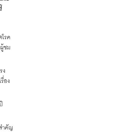
้
ฤตโรค
ผู้ชม
โรง
รื่อง
ปี
งสำคัญ