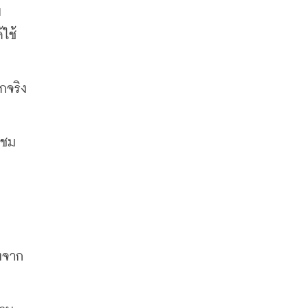
ม
้ใช้
กจริง
าชม
งจาก