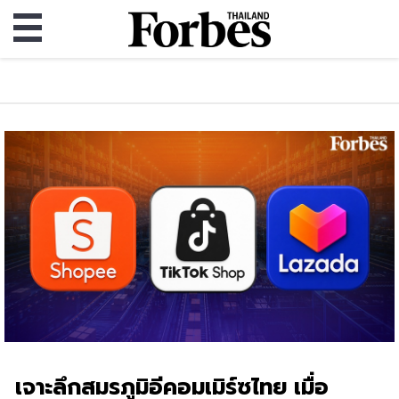
เจาะลึกสมรภูมิอีคอมเมิร์ซไทย เมื่อ