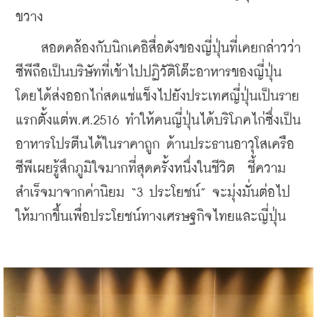
ขวาง
    สอดคล้องกับนิกเคอิสื่อดังของญี่ปุ่นที่เคยกล่าวว่า
ซีพีถือเป็นบริษัทที่เข้าไปปฏิวัติโต๊ะอาหารของญี่ปุ่น
โดยได้ส่งออกไก่สดแช่แข็งไปยังประเทศญี่ปุ่นเป็นราย
แรกตั้งแต่พ.ศ.2516 ทำให้คนญี่ปุ่นได้บริโภคไก่ซึ่งเป็น
อาหารโปรตีนได้ในราคาถูก ด้านประธานอาวุโสเครือ
ซีพีเผยรู้สึกภูมิใจมากที่สุดครั้งหนึ่งในชีวิต  ชี้ความ
สำเร็จมาจากค่านิยม “3 ประโยชน์” จะมุ่งมั่นต่อไป
ให้มากขึ้นเพื่อประโยชน์ทางเศรษฐกิจไทยและญี่ปุ่น