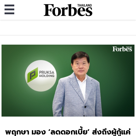
พฤกษา มอง ‘ลดดอกเบี้ย’ ส่งถึงผู้กู้แค่