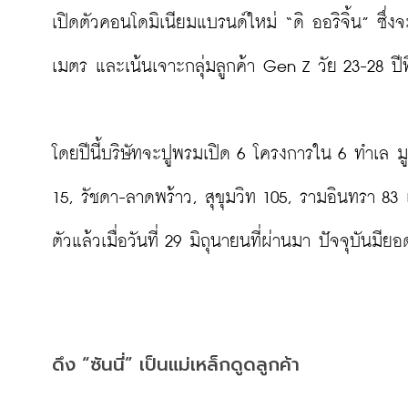
เปิดตัวคอนโดมิเนียมแบรนด์ใหม่ “ดิ ออริจิ้น” ซ
เมตร และเน้นเจาะกลุ่มลูกค้า Gen Z วัย 23-28 ปีท
โดยปีนี้บริษัทจะปูพรมเปิด 6 โครงการใน 6 ทำเล 
15, รัชดา-ลาดพร้าว, สุขุมวิท 105, รามอินทรา 83 
ตัวแล้วเมื่อวันที่ 29 มิถุนายนที่ผ่านมา ปัจจุบันม
ดึง “ซันนี่” เป็นแม่เหล็กดูดลูกค้า