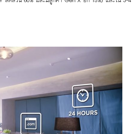
en Y สัดส่วน 60% และมีลูกค้า Gen X อีก 15%) และใน 3-4