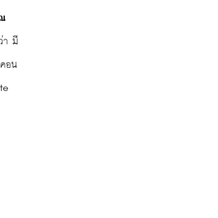
รณ
่า มี
ในคอน
te 