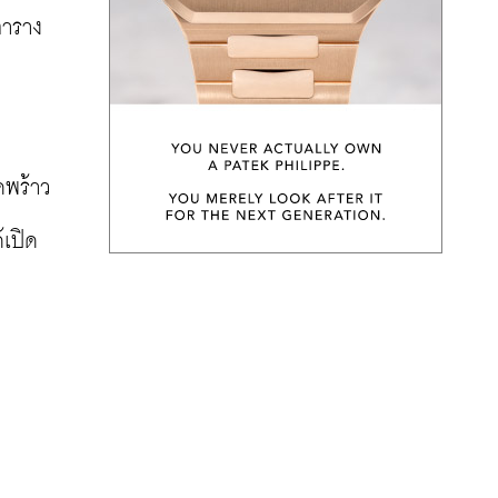
ตาราง
พร้าว 
้เปิด