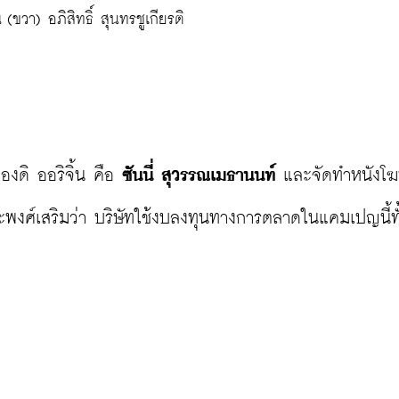
(ขวา) อภิสิทธิ์ สุนทรชูเกียรติ
งดิ ออริจิ้น คือ 
ซันนี่ สุวรรณเมธานนท์
 และ
จัดทำหนังโ
ีระพงศ์เสริมว่า บริษัทใช้งบลงทุนทางการตลาดในแคมเปญนี้ทั