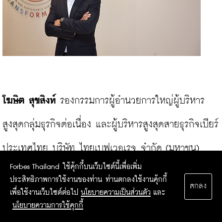
โฆษิต สุขสิงห์
 รองกรรมการผู้อำนวยการใหญ่ผู้บริหาร
สูงสุดกลุ่มธุรกิจต่อเนื่อง และผู้บริหารสูงสุดสายธุรกิจเบียร์
ประเทศไทย บริษัท ไทยเบฟเวอเรจ จำกัด (มหาชน) 
Forbes Thailand ใช้คุ้กกี้บนเว็บไซต์นี้เพื่อเพิ่ม
กล่าวถึงการได้รับคัดเลือกเข้าดัชนี DJSI ด้วยความมุ่งมั่น
ประสิทธิภาพการใช้งานของท่าน ท่านตกลงใช้งานคุ้กกี้
ตกลง
เพื่อใช้งานเว็บไซต์ต่อไป
นโยบายความเป็นส่วนตัว
และ
ดำเนินธุรกิจเพื่อการพัฒนาที่ยั่งยืนมาอย่างต่อเนื่อง

นโยบายความการใช้คุกกี้