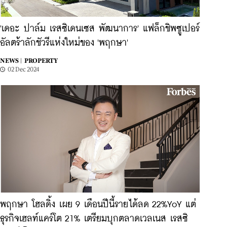
'เดอะ ปาล์ม เรสซิเดนเซส พัฒนาการ' แฟล็กชิพซูเปอร์
อัลตร้าลักชัวรีแห่งใหม่ของ 'พฤกษา'
NEWS |
PROPERTY
02 Dec 2024
พฤกษา โฮลดิ้ง เผย 9 เดือนปีนี้รายได้ลด 22%YoY แต่
ธุรกิจเฮลท์แคร์โต 21% เตรียมบุกตลาดเวลเนส เรสซิ