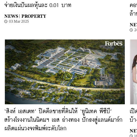
จ่ายเงินปันผลหุ้นละ 0.01 บาท
คอน
ล้า
NEWS |
PROPERTY
03 Mar 2025
NE
2
‘สิงห์ เอสเตท’ ปิดดีลขายที่ดินให้ ‘ยูนิเทค พีซีบี’
เปิ
สร้างโรงงานในนิคมฯ เอส อ่างทอง ปักธงสู่แลนด์มาร์ก
บ้า
ผลิตแผ่นวงจรพิมพ์ระดับโลก
NE
1