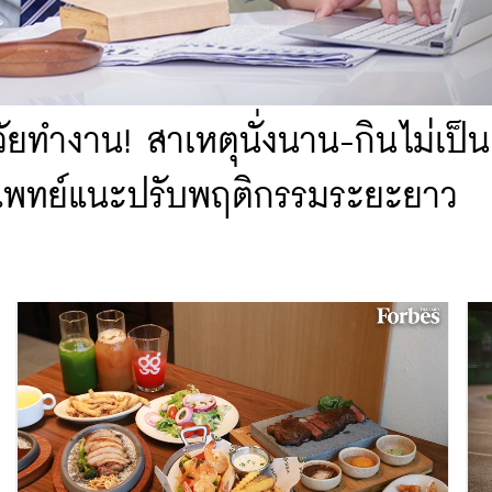
วัยทำงาน! สาเหตุนั่งนาน-กินไม่เป็
่ แพทย์แนะปรับพฤติกรรมระยะยาว