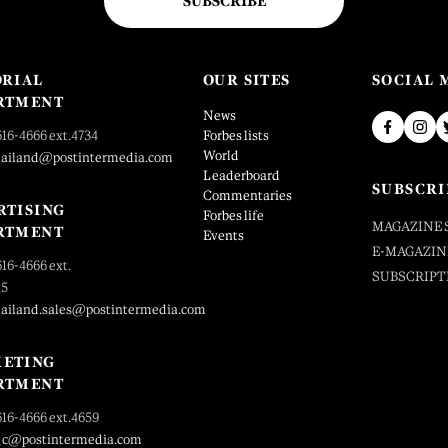
SUBSCRIBE
ORIAL
OUR SITES
SOCIAL 
RTMENT
News
616-4666 ext.4734
Forbes lists
World
hailand@postintermedia.com
Leaderboard
SUBSCRI
Commentaries
RTISING
Forbes life
MAGAZINE 
RTMENT
Events
E-MAGAZIN
616-4666 ext.
SUBSCRIPT
25
hailand.sales@postintermedia.com
ETING
RTMENT
616-4666 ext.4659
_c@postintermedia.com