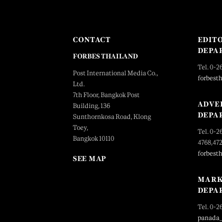
CONTACT
EDIT
DEPA
FORBES THAILAND
Tel. 0-2
Post International Media Co.,
forbest
Ltd.
7th Floor, Bangkok Post
ADVE
Building, 136
DEPA
Sunthornkosa Road, Klong
Toey,
Tel. 0-2
Bangkok 10110
4768,47
forbest
SEE MAP
MARK
DEPA
Tel. 0-2
panada