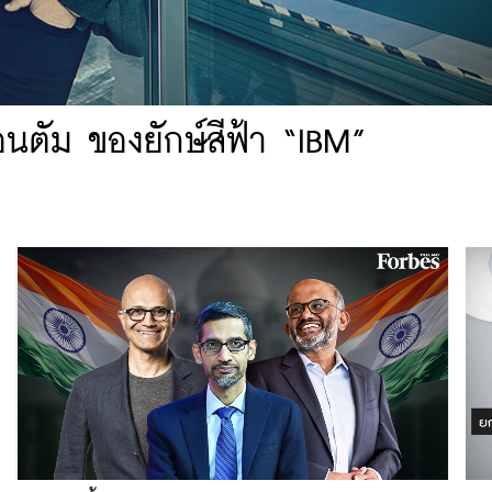
ตัม ของยักษ์สีฟ้า “IBM”