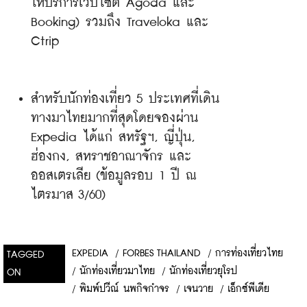
ให้บริการเว็บไซต์ Agoda และ 
Booking) รวมถึง Traveloka และ 
Ctrip
สำหรับนักท่องเที่ยว 5 ประเทศที่เดิน
ทางมาไทยมากที่สุดโดยจองผ่าน 
Expedia ได้แก่ สหรัฐฯ, ญี่ปุ่น, 
ฮ่องกง, สหราชอาณาจักร และ
ออสเตรเลีย (ข้อมูลรอบ 1 ปี ณ 
ไตรมาส 3/60)
EXPEDIA
/
FORBES THAILAND
/
การท่องเที่ยวไทย
TAGGED
/
นักท่องเที่ยวมาไทย
/
นักท่องเที่ยวยุโรป
ON
/
พิมพ์ปวีณ์ นพกิจกำจร
/
เจนวาย
/
เอ็กซ์พีเดีย