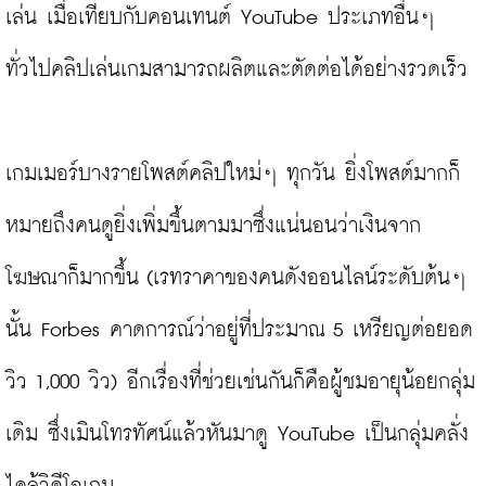
เล่น เมื่อเทียบกับคอนเทนต์ YouTube ประเภทอื่นๆ 
ทั่วไปคลิปเล่นเกมสามารถผลิตและตัดต่อได้อย่างรวดเร็ว

เกมเมอร์บางรายโพสต์คลิปใหม่ๆ ทุกวัน ยิ่งโพสต์มากก็
หมายถึงคนดูยิ่งเพิ่มขึ้นตามมาซึ่งแน่นอนว่าเงินจาก
โฆษณาก็มากขึ้น (เรทราคาของคนดังออนไลน์ระดับต้นๆ 
นั้น Forbes คาดการณ์ว่าอยู่ที่ประมาณ 5 เหรียญต่อยอด
วิว 1,000 วิว) อีกเรื่องที่ช่วยเช่นกันก็คือผู้ชมอายุน้อยกลุ่ม
เดิม ซึ่งเมินโทรทัศน์แล้วหันมาดู YouTube เป็นกลุ่มคลั่ง