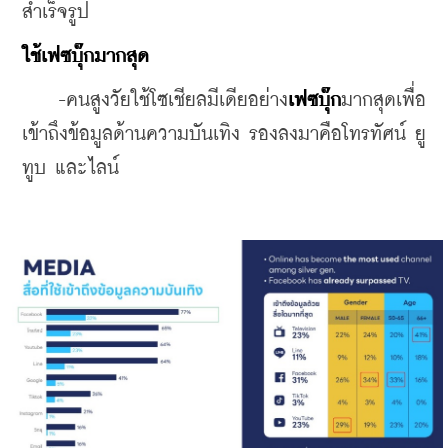
สำเร็จรูป
ใช้เฟซบุ๊กมากสุด
    -คนสูงวัยใช้โซเชียลมีเดียอย่าง
เฟซบุ๊ก
มากสุดเพื่อ
เข้าถึงข้อมูลด้านความบันเทิง รองลงมาคือโทรทัศน์ ยู
ทูบ และไลน์