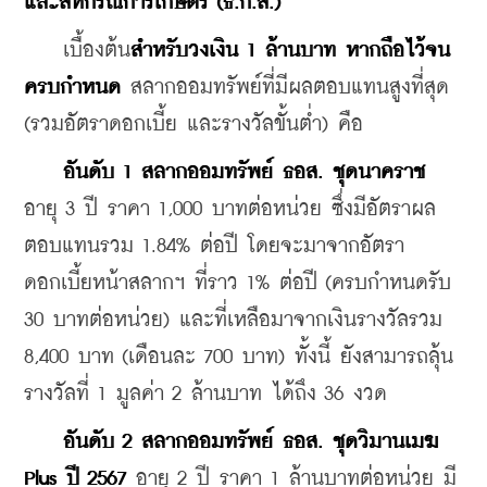
และสหกรณ์การเกษตร (ธ.ก.ส.)
    เบื้องต้น
สำหรับวงเงิน 1 ล้านบาท หากถือไว้จน
ครบกำหนด
 สลากออมทรัพย์ที่มีผลตอบแทนสูงที่สุด 
(รวมอัตราดอกเบี้ย และรางวัลขั้นต่ำ) คือ 
  อันดับ 1 สลากออมทรัพย์ ธอส. ชุดนาคราช 
อายุ 3 ปี ราคา 1,000 บาทต่อหน่วย ซึ่งมีอัตราผล
ตอบแทนรวม 1.84% ต่อปี โดยจะมาจากอัตรา
ดอกเบี้ยหน้าสลากฯ ที่ราว 1% ต่อปี (ครบกำหนดรับ 
30 บาทต่อหน่วย) และที่เหลือมาจากเงินรางวัลรวม 
8,400 บาท (เดือนละ 700 บาท) ทั้งนี้ ยังสามารถลุ้น
รางวัลที่ 1 มูลค่า 2 ล้านบาท ได้ถึง 36 งวด
อันดับ 2 สลากออมทรัพย์ ธอส. ชุดวิมานเมฆ 
Plus ปี 2567
 อายุ 2 ปี ราคา 1 ล้านบาทต่อหน่วย มี