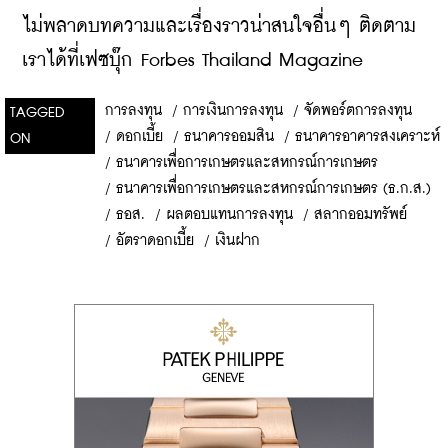
ไม่พลาดบทความและเรื่องราวน่าสนใจอื่นๆ ติดตาม
เราได้ที่เฟซบุ๊ก Forbes Thailand Magazine
การลงทุน
/
การเงินการลงทุน
/
จัดพอร์ตการลงทุน
TAGGED
/
ดอกเบี้ย
/
ธนาคารออมสิน
/
ธนาคารอาคารสงเคราะห์
ON
/
ธนาคารเพื่อการเกษตรและสหกรณ์การเกษตร
/
ธนาคารเพื่อการเกษตรและสหกรณ์การเกษตร (ธ.ก.ส.)
/
ธอส.
/
ผลตอบแทนการลงทุน
/
สลากออมทรัพย์
/
อัตราดอกเบี้ย
/
เงินฝาก