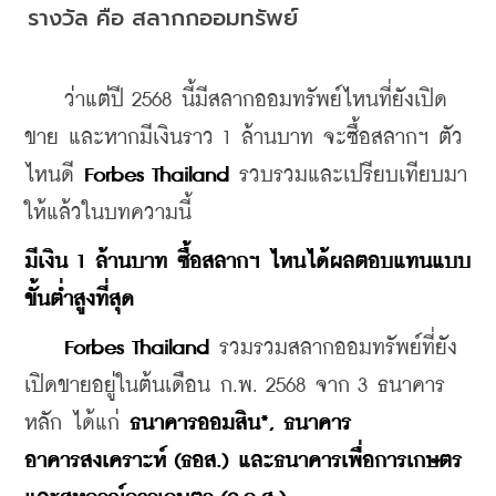
รางวัล คือ สลากกออมทรัพย์
    ว่าแต่ปี 2568 นี้มีสลากออมทรัพย์ไหนที่ยังเปิด
ขาย และหากมีเงินราว 1 ล้านบาท จะซื้อสลากฯ ตัว
ไหนดี 
Forbes Thailand 
รวบรวมและเปรียบเทียบมา
ให้แล้วในบทความนี้
มีเงิน 1 ล้านบาท ซื้อสลากฯ ไหนได้ผลตอบแทนแบบ
ขั้นต่ำสูงที่สุด
 Forbes Thailand
 รวมรวมสลากออมทรัพย์ที่ยัง
เปิดขายอยู่ในต้นเดือน ก.พ. 2568 จาก 3 ธนาคาร
หลัก ได้แก่ 
ธนาคารออมสิน*, ธนาคาร
อาคารสงเคราะห์ (ธอส.) และธนาคารเพื่อการเกษตร