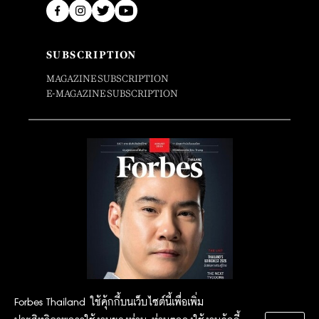
SUBSCRIPTION
MAGAZINE SUBSCRIPTION
E-MAGAZINE SUBSCRIPTION
Forbes Thailand ใช้คุ้กกี้บนเว็บไซต์นี้เพื่อเพิ่ม