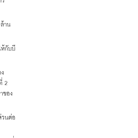
ว 
 ล้าน
้กับบี
าง
 2 
รณาของ
่วนต่อ