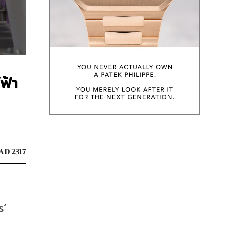
ฟ้า
AD 2317
’ 