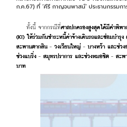
ก.ค.67) ที่ ‘คีรี กาญจนพาสน์’ ประธานกรรม
    ทั้งนี้ จากกรณีที่
ศาลปกครองสูงสุดได้มีคำพิพา
(KT) ให้ร่วมกันชำระหนี้ค่าจ้างเดินรถและซ่อมบำรุ
สะพานตากสิน - วงเวียนใหญ่ - บางหว้า และช่วงอ่อ
ช่วงแบริ่ง - สมุทรปราการ และช่วงหมอชิต - สะพา
บาท