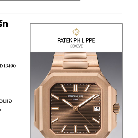
์ท
 13490
เวนเจ
อ