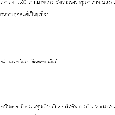
่าถึง 1,500 ล้านบาทแล้ว ซึ่งเรามองว่าคุ้มค่าสำหรับสิ่งที่
นการกุศลแต่เป็นธุรกิจ”

ุทธ์ บมจ.อนันดา ดีเวลลอปเม้นท์
่า อนันดาฯ มีการลงทุนเกี่ยวกับสตาร์ทอัพแบ่งเป็น 2 แนวทาง