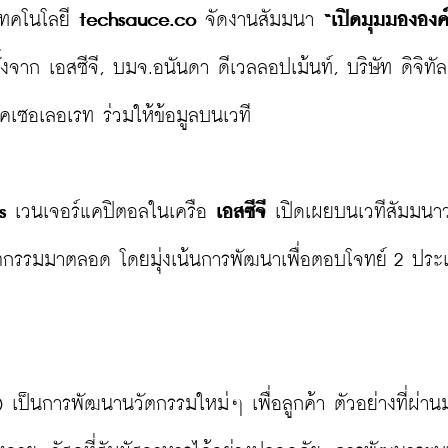
เทคโนโลยี 
techsauce.co
 จัดงานสัมมนา 
“เปิดมุมมององค
ทั้งจาก เอสซีจี, บมจ.อนันดา ดีเวลลอปเม้นท์, บริษัท ดิจิทั
เซอเลอเรท ร่วมให้ข้อมูลบนเวที

s
 เวนเจอร์แคปิตอลในเครือ 
เอสซีจี
 เปิดเผยบนเวทีสัมมนาว
วัตกรรมมาตลอด โดยมุ่งเน้นการพัฒนาเพื่อตอบโจทย์ 2 ประเ
) เป็นการพัฒนานวัตกรรมใหม่ๆ เพื่อลูกค้า ตัวอย่างที่ผ่านม