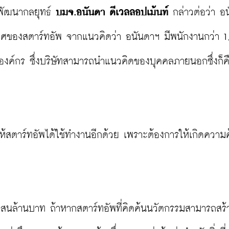
พัฒนากลยุทธ์ 
บมจ.อนันดา ดีเวลลอปเม้นท์
 กล่าวต่อว่า อ
เวศของสตาร์ทอัพ จากแนวคิดว่า อนันดาฯ มีพนักงานกว่า 1,
นองค์กร ซึ่งบริษัทสามารถนำแนวคิดของบุคคลภายนอกซึ่งก็ค
ศให้สตาร์ทอัพได้ใช้ทำงานอีกด้วย เพราะต้องการให้เกิดความค
 แสนล้านบาท ถ้าหากสตาร์ทอัพที่คิดค้นนวัตกรรมสามารถสร้