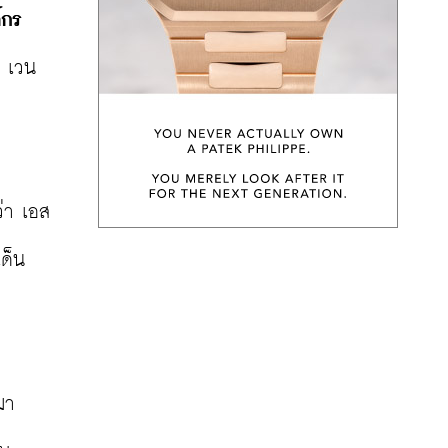
์กร
ล เวน
่า เอส
ด็น
า 