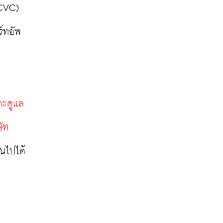
CVC) 
ร์ทอัพ
าะดูแล
ษัท
็นไปได้