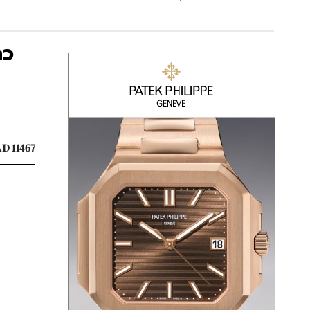
ถว
D 11467