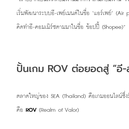
เริ่มพัฒนาระบบอี-เพย์เมนต์ในชื่อ
‘แอร์เพย์’
(Air
 
คิดทำอี-คอมเมิร์ซตามมาในชื่อ ช้อปปี้
(Shopee)”
ปั้นเกม ROV ต่อยอดสู่
“อี
ตลาดใหญ่ของ SEA
(Thailand)
 คือเกมออนไลน์ซึ่ง
คือ 
ROV
(Realm
 of Valor)