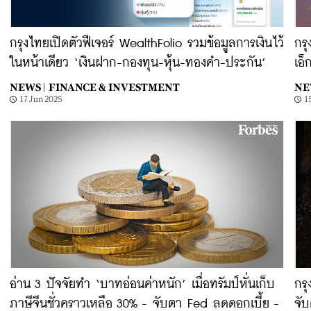
กรุงไทยเปิดตัวฟีเจอร์ WealthFolio รวมข้อมูลการเงินไว้
กรุ
ในหน้าเดียว ‘เงินฝาก-กองทุน-หุ้น-ทองคำ-ประกัน’
เอ
NEWS |
FINANCE & INVESTMENT
NE
17 Jun 2025
1
อ่าน 3 ปัจจัยทำ ‘บาทอ่อนค่าหนัก’ เมื่อทรัมป์หั่นเก็บ
กรุ
ภาษีจีนชั่วคราวเหลือ 30% - จับตา Fed ลดดอกเบี้ย -
จับ