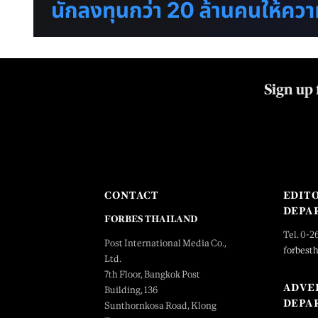
Sign up 
CONTACT
EDIT
DEPA
FORBES THAILAND
Tel. 0-2
Post International Media Co.,
forbest
Ltd.
7th Floor, Bangkok Post
ADVE
Building, 136
DEPA
Sunthornkosa Road, Klong