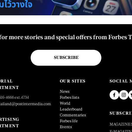
for more stories and special offers from Forbes 
SUBSCRIBE
ORIAL
OUR SITES
SOCIAL 
RTMENT
News
616-4666 ext.4734
Forbes lists
World
hailand@postintermedia.com
Leaderboard
SUBSCRI
Commentaries
RTISING
Forbes life
MAGAZINE 
RTMENT
Events
E-MAGAZIN