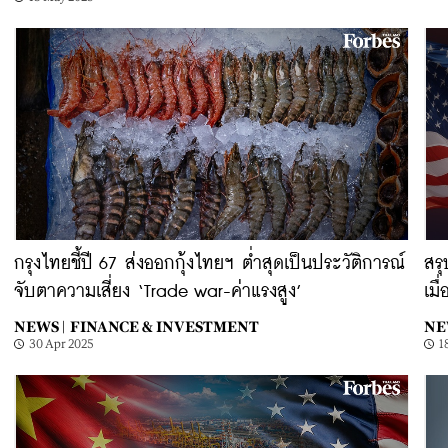
กรุงไทยชี้ปี 67 ส่งออกกุ้งไทยฯ ต่ำสุดเป็นประวัติการณ์
สร
จับตาความเสี่ยง ‘Trade war-ค่าแรงสูง’
เมื
NEWS |
FINANCE & INVESTMENT
NE
30 Apr 2025
1