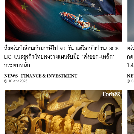
ถึงทรัมป์เลื่อนเก็บภาษีไป 90 วัน แต่โลกยังป่วน! SCB
ทรั
EIC แนะธุรกิจไทยเร่งวางแผนรับมือ ‘ส่งออก-เหล็ก’
กด
กระทบหนัก
1.
NEWS |
FINANCE & INVESTMENT
NE
10 Apr 2025
0