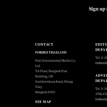
Sign up 
CONTACT
EDIT
DEPA
FORBES THAILAND
Tel. 0-2
Post International Media Co.,
forbest
Ltd.
7th Floor, Bangkok Post
ADVE
Building, 136
DEPA
Sunthornkosa Road, Klong
Toey,
Tel. 0-2
Bangkok 10110
4768,47
forbest
SEE MAP