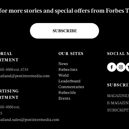
for more stories and special offers from Forbes 
SUBSCRIBE
ORIAL
OUR SITES
SOCIAL 
RTMENT
News
616-4666 ext.4734
Forbes lists
World
hailand@postintermedia.com
Leaderboard
SUBSCRI
Commentaries
RTISING
Forbes life
MAGAZINE 
RTMENT
Events
E-MAGAZIN
616-4666 ext.
SUBSCRIPT
25
hailand.sales@postintermedia.com