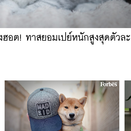
 ยังฮอต! ทาสยอมเปย์หนักสูงสุดตัวละ