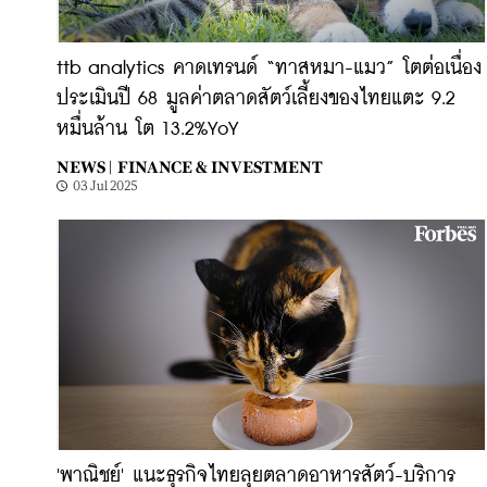
ttb analytics คาดเทรนด์ “ทาสหมา-แมว” โตต่อเนื่อง
ประเมินปี 68 มูลค่าตลาดสัตว์เลี้ยงของไทยแตะ 9.2
หมื่นล้าน โต 13.2%YoY
NEWS |
FINANCE & INVESTMENT
03 Jul 2025
'พาณิชย์' แนะธุรกิจไทยลุยตลาดอาหารสัตว์-บริการ