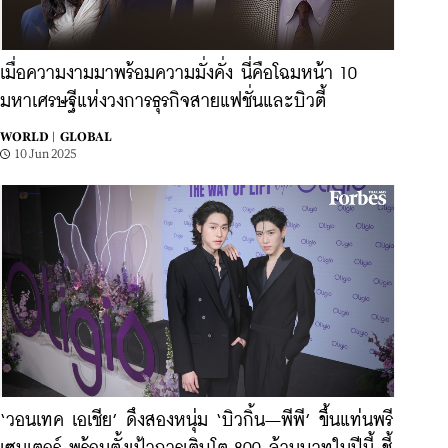
เมื่อความงามมาพร้อมความมั่งคั่ง นี่คือโฉมหน้า 10
มหาเศรษฐีแห่งวงการธุรกิจสายแฟชั่นและบิวตี้
WORLD |
GLOBAL
10 Jun 2025
‘วอนเทค เอเชีย’ ดึงสองหนุ่ม ‘บิวกิ้น–พีพี’ ขึ้นแท่นพรี